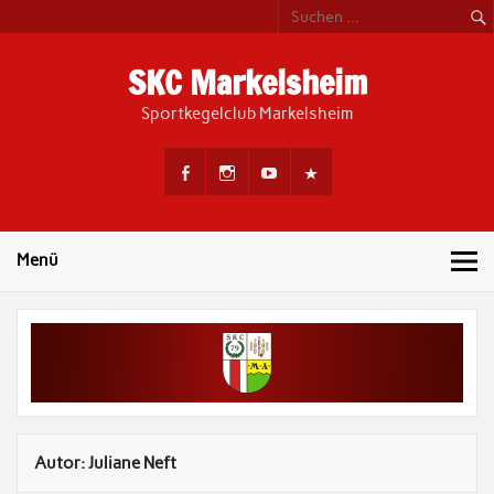
Skip
to
content
SKC Markelsheim
Sportkegelclub Markelsheim
Menü
Autor:
Juliane Neft