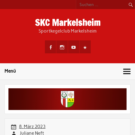
Skip
to
content
SKC Markelsheim
Sportkegelclub Markelsheim
Menü
8. März 2023
Juliane Neft