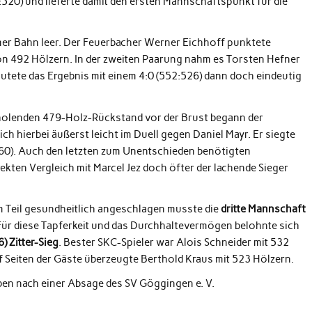
1:520) und lieferte damit den ersten Mannschaftspunkt für die
imer Bahn leer. Der Feuerbacher Werner Eichhoff punktete
on 492 Hölzern. In der zweiten Paarung nahm es Torsten Hefner
 lautete das Ergebnis mit einem 4:0 (552:526) dann doch eindeutig
uholenden 479-Holz-Rückstand vor der Brust begann der
ch hierbei äußerst leicht im Duell gegen Daniel Mayr. Er siegte
460). Auch den letzten zum Unentschieden benötigten
ekten Vergleich mit Marcel Jez doch öfter der lachende Sieger
Teil gesundheitlich angeschlagen musste die
dritte Mannschaft
ür diese Tapferkeit und das Durchhaltevermögen belohnte sich
) Zitter-Sieg
. Bester SKC-Spieler war Alois Schneider mit 532
 Seiten der Gäste überzeugte Berthold Kraus mit 523 Hölzern.
eben nach einer Absage des SV Göggingen e. V.