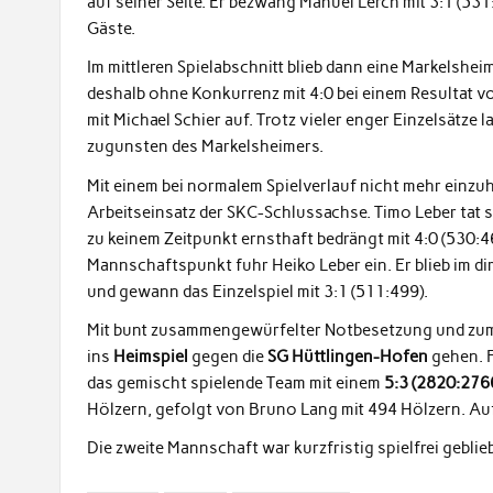
auf seiner Seite. Er bezwang Manuel Lerch mit 3:1 (53
Gäste.
Im mittleren Spielabschnitt blieb dann eine Markelshe
deshalb ohne Konkurrenz mit 4:0 bei einem Resultat v
mit Michael Schier auf. Trotz vieler enger Einzelsätze
zugunsten des Markelsheimers.
Mit einem bei normalem Spielverlauf nicht mehr einz
Arbeitseinsatz der SKC-Schlussachse. Timo Leber tat si
zu keinem Zeitpunkt ernsthaft bedrängt mit 4:0 (530:
Mannschaftspunkt fuhr Heiko Leber ein. Er blieb im dir
und gewann das Einzelspiel mit 3:1 (511:499).
Mit bunt zusammengewürfelter Notbesetzung und zum 
ins
Heimspiel
gegen die
SG Hüttlingen-Hofen
gehen. F
das gemischt spielende Team mit einem
5:3 (2820:2766
Hölzern, gefolgt von Bruno Lang mit 494 Hölzern. Auf
Die zweite Mannschaft war kurzfristig spielfrei gebli