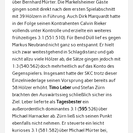
über Bernhard Mürter. Die Markelsheimer Gäste
gingen somit direkt nach dem ersten Spielabschnitt
mit 39 Hölzern in Führung. Auch Dirk Marquardt hatte
in der Folge seinen Kontrahenten Calvin Rieker
vollends unter Kontrolle und erzielte ein weiteres
frühzeitiges 3:1 (551:510). Für Bend Düll lief es gegen
Markus Neubrand nicht ganz so entspannt. Er hielt
sich zwar weitestgehend in Schlagdistanz und gab
nicht allzu viele Hölzer ab, die Sätze gingen jedoch mit
1:3 (540:562) doch mehrheitlich auf das Konto des
Gegenspielers. Insgesamt hatte der SKC trotz dieser
Einzelniederlage seinen Vorsprung aber bereits auf
58 Hölzer erhöht.
Timo Leber
und Stefan Zürn
brachten den Auswärtssieg schließlich sicher ins
Ziel. Leber lieferte als
Tagesbester
ein
außerordentlich dominantes 3:1 (
595
:526) über
Michael Harnacker ab. Zürn ließ sich seinen Punkt
ebenfalls nicht nehmen. Er steuerte ein leicht
kurioses 3:1 (581:582) über Michael Mürter bei,