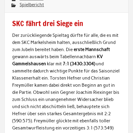
Spielbericht
SKC fährt drei Siege ein
Der zurückliegende Spieltag dürfte für alle, die es mit
dem SKC Markelsheim halten, ausschließlich Grund
zum Jubeln bereitet haben. Die
erste Mannschaft
gewann auswärts beim Tabellennachbarn
KV
Gammelshausen
klar mit
7:1 (3430:3304)
und
sammelte dadurch wichtige Punkte für das Saisonziel
Klassenerhalt ein. Torsten Hefner und Christian
Freymüller kamen dabei direkt von Beginn an gut in
die Partie. Obwohl sein Gegner Joachim Riexinger bis
zum Schluss ein unangenehmer Widersacher blieb
und sich nicht abschütteln ließ, behauptete sich
Hefner über sein starkes Gesamtergebnis mit 2:2
(590:575). Freymüller glückte mit ebenfalls toller
Gesamtwurfleistung ein vorzeitiges 3:1 (573:549)