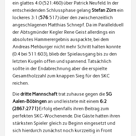
ein glattes 4:0 (521:460) über Patrick Neufeld. In der
entscheidenden Schlussphase gelang
Stefan Zürn
ein
lockeres 3:1 (
576
:517) über den zwischenzeitlich
angeschlagenen Matthias Schnepf. Da im Parallelduell
der Abtsgmünder Kegler Rene Geist allerdings ein
absolutes Hammerergebnis auspackte, bei dem
Andreas Mehburger nicht mehr Schritt halten konnte
(0:4 bei 511:603), blieb der Spielausgang bis zu den
letzten Kugeln offen und spannend. Tatsächlich
sollte in der Endabrechnung aber die erspielte
Gesamtholzzahl zum knappen Sieg für den SKC
reichen.
Die
dritte Mannschaft
trat zuhause gegen die
SG
Aalen-Böbingen
an und leistete mit einem
6:2
(2867:2771)
Erfolg ebenfalls ihren Beitrag zum
perfekten SKC-Wochenende. Die Gäste hatten ihren
stärksten Spieler gleich zu Beginn eingesetzt und
sich hierdurch zunächst noch kurzzeitig in Front