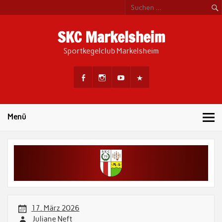
Skip
to
content
SKC Markelsheim
Sportkegelclub Markelsheim
Menü
17. März 2026
Juliane Neft