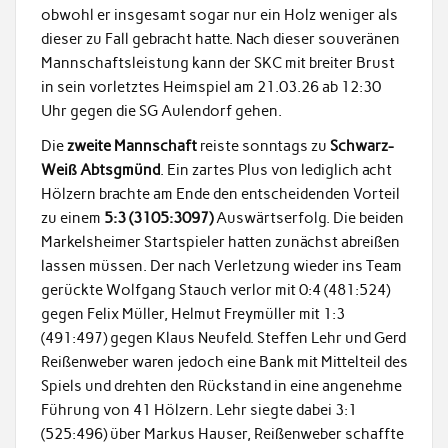
obwohl er insgesamt sogar nur ein Holz weniger als
dieser zu Fall gebracht hatte. Nach dieser souveränen
Mannschaftsleistung kann der SKC mit breiter Brust
in sein vorletztes Heimspiel am 21.03.26 ab 12:30
Uhr gegen die SG Aulendorf gehen.
Die
zweite Mannschaft
reiste sonntags zu
Schwarz-
Weiß Abtsgmünd
. Ein zartes Plus von lediglich acht
Hölzern brachte am Ende den entscheidenden Vorteil
zu einem
5:3 (3105:3097)
Auswärtserfolg. Die beiden
Markelsheimer Startspieler hatten zunächst abreißen
lassen müssen. Der nach Verletzung wieder ins Team
gerückte Wolfgang Stauch verlor mit 0:4 (481:524)
gegen Felix Müller, Helmut Freymüller mit 1:3
(491:497) gegen Klaus Neufeld. Steffen Lehr und Gerd
Reißenweber waren jedoch eine Bank mit Mittelteil des
Spiels und drehten den Rückstand in eine angenehme
Führung von 41 Hölzern. Lehr siegte dabei 3:1
(525:496) über Markus Hauser, Reißenweber schaffte