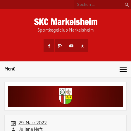
Skip
to
content
SKC Markelsheim
Sportkegelclub Markelsheim
Menü
29. März 2022
Juliane Neft