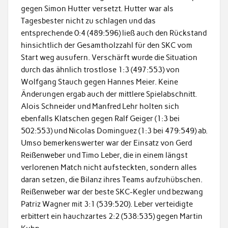
gegen Simon Hutter versetzt. Hutter war als
Tagesbester nicht zu schlagen und das
entsprechende 0:4 (489:596) ließ auch den Rückstand
hinsichtlich der Gesamtholzzahl für den SKC vom
Start weg ausufern. Verschärft wurde die Situation
durch das ähnlich trostlose 1:3 (497:553) von
Wolfgang Stauch gegen Hannes Meier. Keine
Änderungen ergab auch der mittlere Spielabschnitt.
Alois Schneider und Manfred Lehr holten sich
ebenfalls Klatschen gegen Ralf Geiger (1:3 bei
502:553) und Nicolas Dominguez (1:3 bei 479:549) ab.
Umso bemerkenswerter war der Einsatz von Gerd
Reißenweber und Timo Leber, die in einem längst
verlorenen Match nicht aufsteckten, sondern alles
daran setzen, die Bilanz ihres Teams aufzuhübschen.
Reißenweber war der beste SKC-Kegler und bezwang
Patriz Wagner mit 3:1 (539:520). Leber verteidigte
erbittert ein hauchzartes 2:2 (538:535) gegen Martin