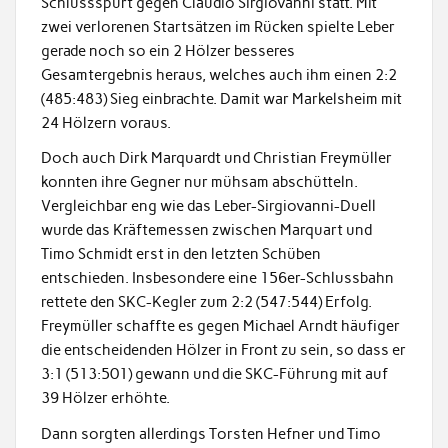
Schlussspurt gegen Claudio Sirgiovanni statt. Mit
zwei verlorenen Startsätzen im Rücken spielte Leber
gerade noch so ein 2 Hölzer besseres
Gesamtergebnis heraus, welches auch ihm einen 2:2
(485:483) Sieg einbrachte. Damit war Markelsheim mit
24 Hölzern voraus.
Doch auch Dirk Marquardt und Christian Freymüller
konnten ihre Gegner nur mühsam abschütteln.
Vergleichbar eng wie das Leber-Sirgiovanni-Duell
wurde das Kräftemessen zwischen Marquart und
Timo Schmidt erst in den letzten Schüben
entschieden. Insbesondere eine 156er-Schlussbahn
rettete den SKC-Kegler zum 2:2 (547:544) Erfolg.
Freymüller schaffte es gegen Michael Arndt häufiger
die entscheidenden Hölzer in Front zu sein, so dass er
3:1 (513:501) gewann und die SKC-Führung mit auf
39 Hölzer erhöhte.
Dann sorgten allerdings Torsten Hefner und Timo