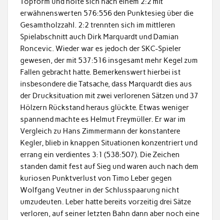
Topform und holte sich nach einem 2:2 mit
erwähnenswerten 576:556 den Punktesieg über die
Gesamtholzzahl. 2:2 trennten sich im mittleren
Spielabschnitt auch Dirk Marquardt und Damian
Roncevic. Wieder war es jedoch der SKC-Spieler
gewesen, der mit 537:516 insgesamt mehr Kegel zum
Fallen gebracht hatte. Bemerkenswert hierbei ist
insbesondere die Tatsache, dass Marquardt dies aus
der Drucksituation mit zwei verlorenen Sätzen und 37
Hölzern Rückstand heraus glückte. Etwas weniger
spannend machte es Helmut Freymüller. Er war im
Vergleich zu Hans Zimmermann der konstantere
Kegler, blieb in knappen Situationen konzentriert und
errang ein verdientes 3:1 (538:507). Die Zeichen
standen damit fest auf Sieg und waren auch nach dem
kuriosen Punktverlust von Timo Leber gegen
Wolfgang Veutner in der Schlusspaarung nicht
umzudeuten. Leber hatte bereits vorzeitig drei Sätze
verloren, auf seiner letzten Bahn dann aber noch eine