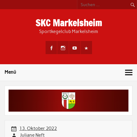
Skip
to
content
SKC Markelsheim
Sportkegelclub Markelsheim
Menü
13. Oktober 2022
Juliane Neft