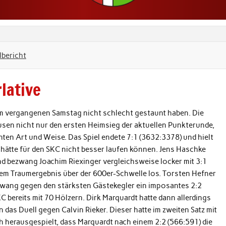
lbericht
lative
 am vergangenen Samstag nicht schlecht gestaunt haben. Die
en nicht nur den ersten Heimsieg der aktuellen Punkterunde,
ten Art und Weise. Das Spiel endete 7:1 (3632:3378) und hielt
 hätte für den SKC nicht besser laufen können. Jens Haschke
 und bezwang Joachim Riexinger vergleichsweise locker mit 3:1
inem Traumergebnis über der 600er-Schwelle los. Torsten Hefner
zwang gegen den stärksten Gästekegler ein imposantes 2:2
C bereits mit 70 Hölzern. Dirk Marquardt hatte dann allerdings
n das Duell gegen Calvin Rieker. Dieser hatte im zweiten Satz mit
ch herausgespielt, dass Marquardt nach einem 2:2 (566:591) die