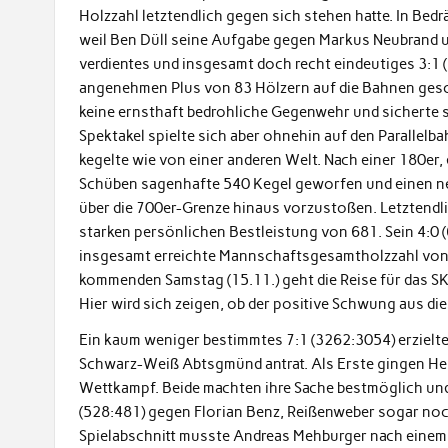
Holzzahl letztendlich gegen sich stehen hatte. In Bed
weil Ben Düll seine Aufgabe gegen Markus Neubrand um
verdientes und insgesamt doch recht eindeutiges 3:1 
angenehmen Plus von 83 Hölzern auf die Bahnen gesc
keine ernsthaft bedrohliche Gegenwehr und sicherte s
Spektakel spielte sich aber ohnehin auf den Parallel
kegelte wie von einer anderen Welt. Nach einer 180er,
Schüben sagenhafte 540 Kegel geworfen und einen ne
über die 700er-Grenze hinaus vorzustoßen. Letztendl
starken persönlichen Bestleistung von 681. Sein 4:0 
insgesamt erreichte Mannschaftsgesamtholzzahl von
kommenden Samstag (15.11.) geht die Reise für das S
Hier wird sich zeigen, ob der positive Schwung aus 
Ein kaum weniger bestimmtes 7:1 (3262:3054) erzielt
Schwarz-Weiß Abtsgmünd antrat. Als Erste gingen Hel
Wettkampf. Beide machten ihre Sache bestmöglich und 
(528:481) gegen Florian Benz, Reißenweber sogar noch 
Spielabschnitt musste Andreas Mehburger nach einem 