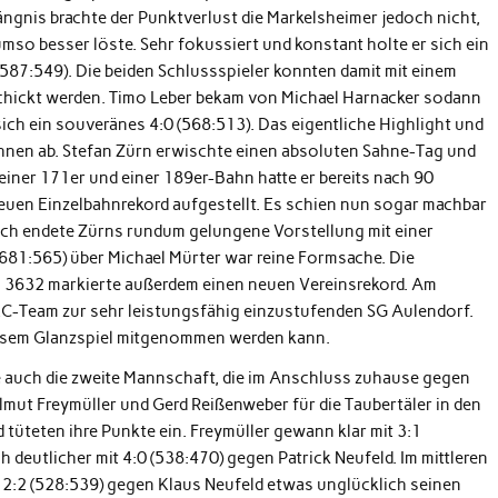
rängnis brachte der Punktverlust die Markelsheimer jedoch nicht,
so besser löste. Sehr fokussiert und konstant holte er sich ein
(587:549). Die beiden Schlussspieler konnten damit mit einem
hickt werden. Timo Leber bekam von Michael Harnacker sodann
ich ein souveränes 4:0 (568:513). Das eigentliche Highlight und
bahnen ab. Stefan Zürn erwischte einen absoluten Sahne-Tag und
 einer 171er und einer 189er-Bahn hatte er bereits nach 90
uen Einzelbahnrekord aufgestellt. Es schien nun sogar machbar
ich endete Zürns rundum gelungene Vorstellung mit einer
(681:565) über Michael Mürter war reine Formsache. Die
 3632 markierte außerdem einen neuen Vereinsrekord. Am
KC-Team zur sehr leistungsfähig einzustufenden SG Aulendorf.
diesem Glanzspiel mitgenommen werden kann.
e auch die zweite Mannschaft, die im Anschluss zuhause gegen
mut Freymüller und Gerd Reißenweber für die Taubertäler in den
tüteten ihre Punkte ein. Freymüller gewann klar mit 3:1
deutlicher mit 4:0 (538:470) gegen Patrick Neufeld. Im mittleren
2:2 (528:539) gegen Klaus Neufeld etwas unglücklich seinen