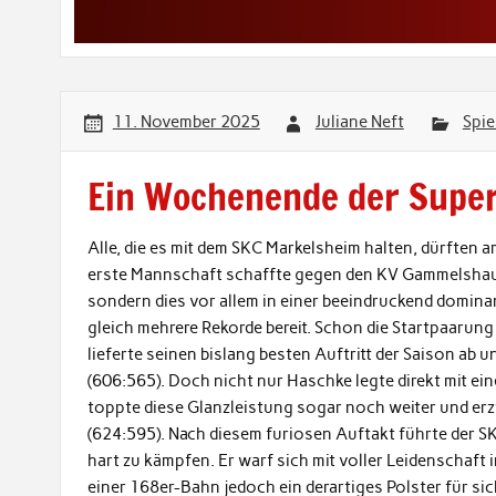
11. November 2025
Juliane Neft
Spie
Ein Wochenende der Super
Alle, die es mit dem SKC Markelsheim halten, dürften
erste Mannschaft schaffte gegen den KV Gammelshaus
sondern dies vor allem in einer beeindruckend dominan
gleich mehrere Rekorde bereit. Schon die Startpaarung
lieferte seinen bislang besten Auftritt der Saison ab
(606:565). Doch nicht nur Haschke legte direkt mit e
toppte diese Glanzleistung sogar noch weiter und er
(624:595). Nach diesem furiosen Auftakt führte der SK
hart zu kämpfen. Er warf sich mit voller Leidenschaft i
einer 168er-Bahn jedoch ein derartiges Polster für si