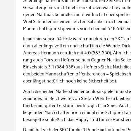
Allerdings hatte Link mit einem absoluten Senkrechtstar
Gesamtergebnis nicht mehr einzuholen war. Freymüller 
gegen Matthias Schindler nicht wirklich. Leber spielte 
Weil Schindler in seinem letzten Satz aber noch einmal
Mannschaftspunktgewinns von Leber mit 548:563 ein 
Immerhin schon 54 Holz waren nun durch den SKC aufz
dann allerdings voll ein und schafften die Wende. Di
Andreas Hermann deutlich mit 4:0 (583:550). Ähnlich
rang auch Torsten Hefner seinem Gegner Martin Selke 
Einzelspiels 3:1 (584:536) aus Hefners Sicht. Nach d
den beiden Mannschaften offenbarenden – Spielabschni
aber längst natürlich noch keine Sicherheit bot.
Auch die beiden Markelsheimer Schlussspieler musste
zumindest in Reichweite von Stefan Wehrle zu bleiben.
hierbei mit guter Leistung bestmöglich im Spiel. Auch
kegelnden Marco Falter noch einmal eine Schippe drau
besiegelte schließlich das Happy-End für die Hausher
Damit hat sich der SKC für die 3.Runde im laufenden P