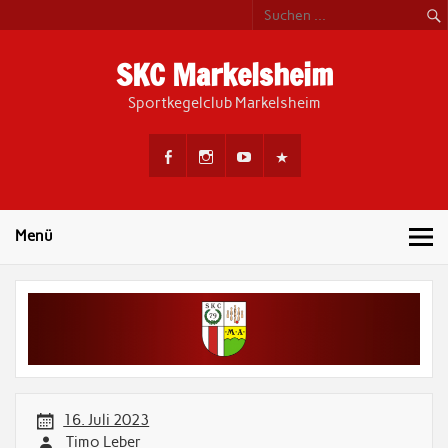
Skip
to
content
SKC Markelsheim
Sportkegelclub Markelsheim
Menü
16. Juli 2023
Timo Leber